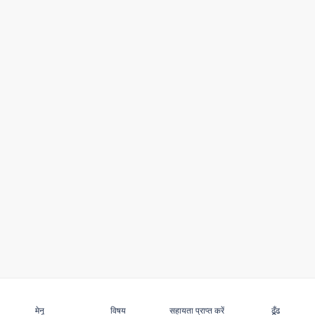
सदस्यता लें
मेनू
विषय
सहायता प्राप्त करें
ढूँढ