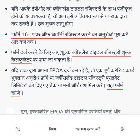
यदि आपके ईपीओए को क्वींसलैंड टाइटल रजिस्ट्री के साथ पंजीकृत
होने की आवश्यकता है, तो आप इसे व्यक्तिगत रूप से या डाक द्वारा
कर सकते हैं। एक शुल्क लागू होगा।
'फॉर्म 16 - पावर ऑफ अटॉर्नी रजिस्टर करने का अनुरोध'
पूरा करें
और दर्ज करें।
फॉर्म दर्ज करने के लिए लागू शुल्क
क्वींसलैंड टाइटल रजिस्ट्री शुल्क
कैलकुलेटर
पर पाया जा सकता है।
यदि डाक द्वारा अपना EPOA दर्ज कर रहे हैं, तो एक पूर्ण क्रेडिट कार्ड
भुगतान अनुरोध फ़ॉर्म या 'क्वींसलैंड टाइटल रजिस्ट्री प्राइवेट
लिमिटेड' को दिए गए चेक या मनी ऑर्डर शामिल करें।
यहां फॉर्म
खोजें
।
मूल, हस्ताक्षरित EPOA की प्रमाणित प्रतियां बनाएं और
वितरित करें। (प्रतियां एक जेपी द्वारा प्रमाणित किया जा सकता
सदस्यता लें
है, घोषणाओं के लिए आयुक्त, नोटरी सार्वजनिक, वकील या
मेनू
विषय
सहायता प्राप्त करें
ढूँढ
ट्रस्टी कंपनी, अटॉर्नी अधिनियम की शक्तियों में सूचीबद्ध के रूप