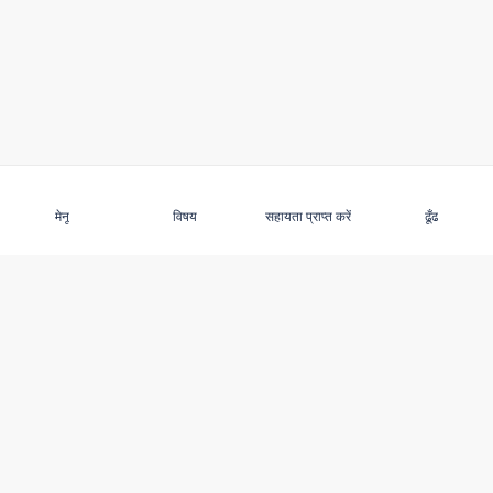
सदस्यता लें
मेनू
विषय
सहायता प्राप्त करें
ढूँढ
खोजना
अप टू डेट रहें
बुजुर्ग दुर्व्यवहार
समाचार